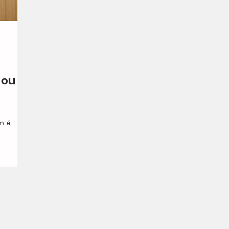
 ou
: é