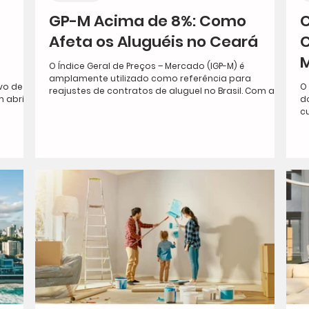
GP-M Acima de 8%: Como
C
m
Afeta os Aluguéis no Ceará
M
O Índice Geral de Preços – Mercado (IGP-M) é
amplamente utilizado como referência para
vo de
O
reajustes de contratos de aluguel no Brasil. Com a...
 abril
d
cu