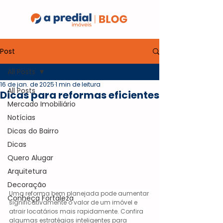
Post
All Posts
16 de jan. de 2025
1 min de leitura
All Posts
Dicas para reformas eficientes
Mercado Imobiliário
Notícias
Dicas do Bairro
Dicas
Quero Alugar
Arquitetura
Decoração
Uma reforma bem planejada pode aumentar 
Conheça Fortaleza
significativamente o valor de um imóvel e 
atrair locatários mais rapidamente. Confira 
algumas estratégias inteligentes para 