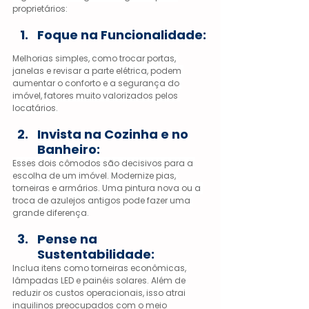
proprietários:
Foque na Funcionalidade:
Melhorias simples, como trocar portas, 
janelas e revisar a parte elétrica, podem 
aumentar o conforto e a segurança do 
imóvel, fatores muito valorizados pelos 
locatários.
Invista na Cozinha e no 
Banheiro:
Esses dois cômodos são decisivos para a 
escolha de um imóvel. Modernize pias, 
torneiras e armários. Uma pintura nova ou a 
troca de azulejos antigos pode fazer uma 
grande diferença.
Pense na 
Sustentabilidade:
Inclua itens como torneiras econômicas, 
lâmpadas LED e painéis solares. Além de 
reduzir os custos operacionais, isso atrai 
inquilinos preocupados com o meio 