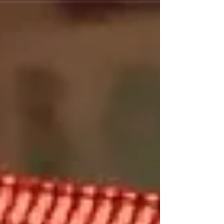
e de médio padrão em 2026: o reajuste do
programa Minha Casa, Minha Vida (MCMV) . De
acordo com da Mônica Bergamo, jornalista da
Folha de S.Paulo, destaca a euforia na
construção civil, que não apenas celebra as
mudanças, mas projeta um recorde histórico de
lançamentos e vendas para o próximo ano.
Entenda o que mudou e por que isso é crucial pa