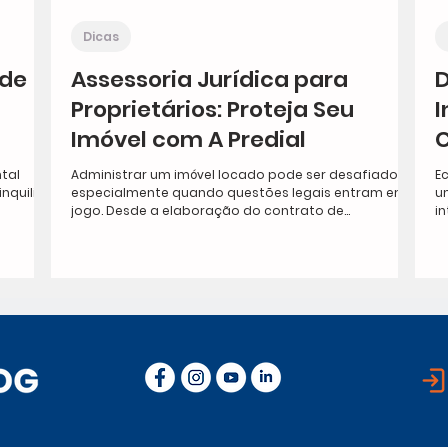
Dicas
 de
Assessoria Jurídica para
D
Proprietários: Proteja Seu
I
Imóvel com A Predial
C
tal
Administrar um imóvel locado pode ser desafiador,
E
nquilino
especialmente quando questões legais entram em
u
jogo. Desde a elaboração do contrato de...
in