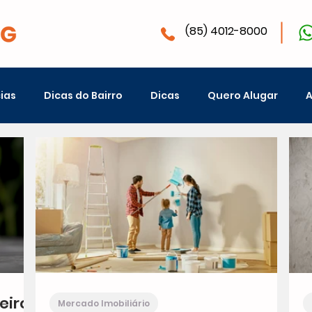
(85) 4012-8000
ias
Dicas do Bairro
Dicas
Quero Alugar
A
eiro
Mercado Imobiliário