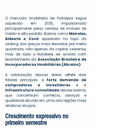
O mercado imobiliário de Fortaleza segue 
aquecido em 2025, impulsionado 
principalmente pelas vendas de imóveis de 
médio e alto padrão. Bairros como 
Meireles, 
Aldeota e Cocó
 aparecem no topo do 
ranking dos preços mais elevados por metro 
quadrado, não apenas da capital cearense, 
mas de todo o Nordeste, de acordo com 
levantamento da 
Associação Brasileira de 
Incorporadoras Imobiliárias (Abrainc)
.
A valorização dessas áreas reflete dois 
fatores principais: a 
forte demanda de 
compradores e investidores
 e a 
infraestrutura consolidada
 desses bairros, 
que concentram comércio, serviços e 
qualidade de vida em uma das regiões mais 
atrativas do país.
Crescimento expressivo no 
primeiro semestre