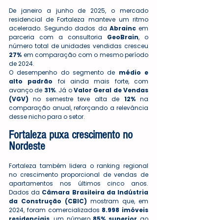
De janeiro a junho de 2025, o mercado 
residencial de Fortaleza manteve um ritmo 
acelerado. Segundo dados da 
Abrainc
 em 
parceria com a consultoria 
GeoBrain
, o 
número total de unidades vendidas cresceu 
27%
 em comparação com o mesmo período 
de 2024.
O desempenho do segmento de 
médio e 
alto padrão
 foi ainda mais forte, com 
avanço de 
31%
. Já o 
Valor Geral de Vendas 
(VGV)
 no semestre teve alta de 
12%
 na 
comparação anual, reforçando a relevância 
desse nicho para o setor.
Fortaleza puxa crescimento no 
Nordeste
Fortaleza também lidera o ranking regional 
no crescimento proporcional de vendas de 
apartamentos nos últimos cinco anos. 
Dados da 
Câmara Brasileira da Indústria 
da Construção (CBIC)
 mostram que, em 
2024, foram comercializados 
8.998 imóveis 
residenciais
, um número 
85% superior
 ao 