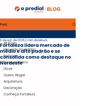
Post
All Posts
3 de out. de 2025
2 min de leitura
All Posts
Fortaleza lidera mercado de
Mercado Imobiliário
médio e alto padrão e se
Notícias
consolida como destaque no
Nordeste
Dicas do Bairro
Dicas
Quero Alugar
Arquitetura
Decoração
Conheça Fortaleza