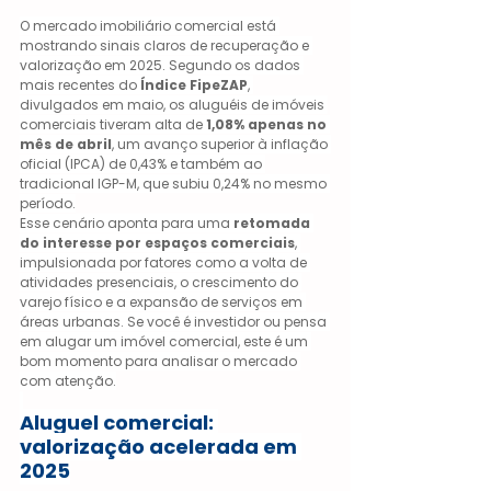
O mercado imobiliário comercial está 
mostrando sinais claros de recuperação e 
valorização em 2025. Segundo os dados 
mais recentes do 
Índice FipeZAP
, 
divulgados em maio, os aluguéis de imóveis 
comerciais tiveram alta de 
1,08% apenas no 
mês de abril
, um avanço superior à inflação 
oficial (IPCA) de 0,43% e também ao 
tradicional IGP-M, que subiu 0,24% no mesmo 
período.
Esse cenário aponta para uma 
retomada 
do interesse por espaços comerciais
, 
impulsionada por fatores como a volta de 
atividades presenciais, o crescimento do 
varejo físico e a expansão de serviços em 
áreas urbanas. Se você é investidor ou pensa 
em alugar um imóvel comercial, este é um 
bom momento para analisar o mercado 
com atenção.
Aluguel comercial: 
valorização acelerada em 
2025