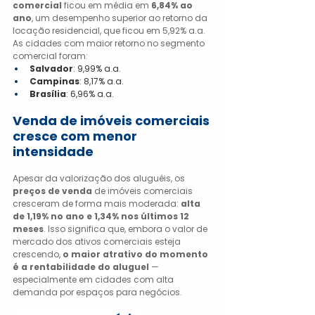
comercial
 ficou em média em 
6,84% ao 
ano
, um desempenho superior ao retorno da 
locação residencial, que ficou em 5,92% a.a.
As cidades com maior retorno no segmento 
comercial foram:
Salvador
: 9,99% a.a.
Campinas
: 8,17% a.a.
Brasília
: 6,96% a.a.
Venda de imóveis comerciais 
cresce com menor 
intensidade
Apesar da valorização dos aluguéis, os 
preços de venda
 de imóveis comerciais 
cresceram de forma mais moderada: 
alta 
de 1,19% no ano e 1,34% nos últimos 12 
meses
. Isso significa que, embora o valor de 
mercado dos ativos comerciais esteja 
crescendo, 
o maior atrativo do momento 
é a rentabilidade do aluguel
 — 
especialmente em cidades com alta 
demanda por espaços para negócios.