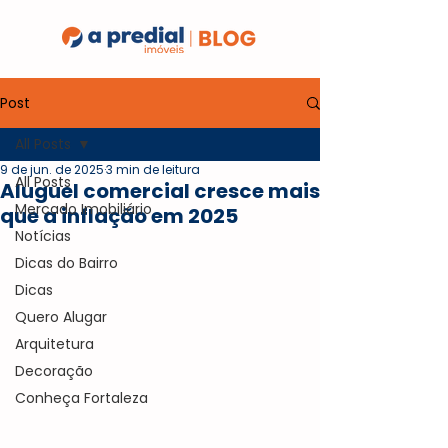
Post
All Posts
9 de jun. de 2025
3 min de leitura
All Posts
Aluguel comercial cresce mais
Mercado Imobiliário
que a inflação em 2025
Notícias
Dicas do Bairro
Dicas
Quero Alugar
Arquitetura
Decoração
Conheça Fortaleza