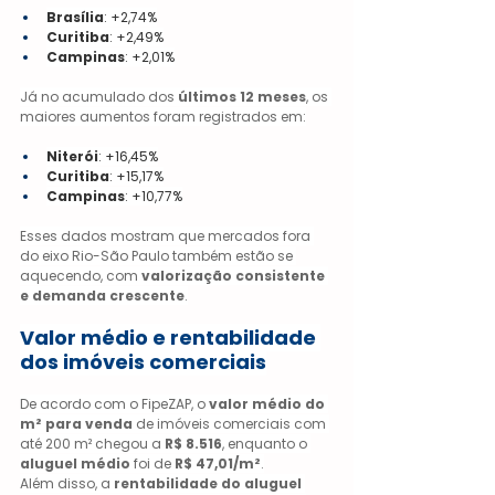
Brasília
: +2,74%
Curitiba
: +2,49%
Campinas
: +2,01%
Já no acumulado dos 
últimos 12 meses
, os 
maiores aumentos foram registrados em:
Niterói
: +16,45%
Curitiba
: +15,17%
Campinas
: +10,77%
Esses dados mostram que mercados fora 
do eixo Rio-São Paulo também estão se 
aquecendo, com 
valorização consistente 
e demanda crescente
.
Valor médio e rentabilidade 
dos imóveis comerciais
De acordo com o FipeZAP, o 
valor médio do 
m² para venda
 de imóveis comerciais com 
até 200 m² chegou a 
R$ 8.516
, enquanto o 
aluguel médio
 foi de 
R$ 47,01/m²
.
Além disso, a 
rentabilidade do aluguel 