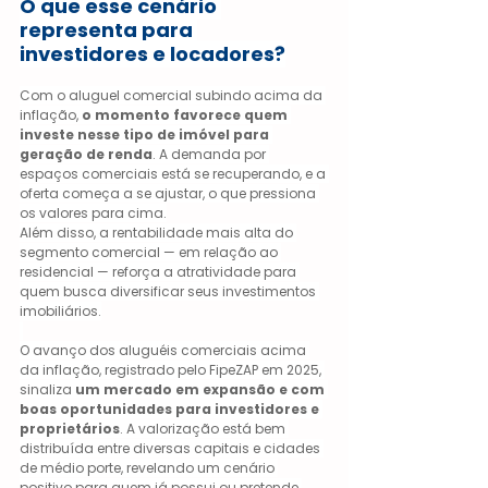
O que esse cenário 
representa para 
investidores e locadores?
Com o aluguel comercial subindo acima da 
inflação, 
o momento favorece quem 
investe nesse tipo de imóvel para 
geração de renda
. A demanda por 
espaços comerciais está se recuperando, e a 
oferta começa a se ajustar, o que pressiona 
os valores para cima.
Além disso, a rentabilidade mais alta do 
segmento comercial — em relação ao 
residencial — reforça a atratividade para 
quem busca diversificar seus investimentos 
imobiliários.
O avanço dos aluguéis comerciais acima 
da inflação, registrado pelo FipeZAP em 2025, 
sinaliza 
um mercado em expansão e com 
boas oportunidades para investidores e 
proprietários
. A valorização está bem 
distribuída entre diversas capitais e cidades 
de médio porte, revelando um cenário 
positivo para quem já possui ou pretende 