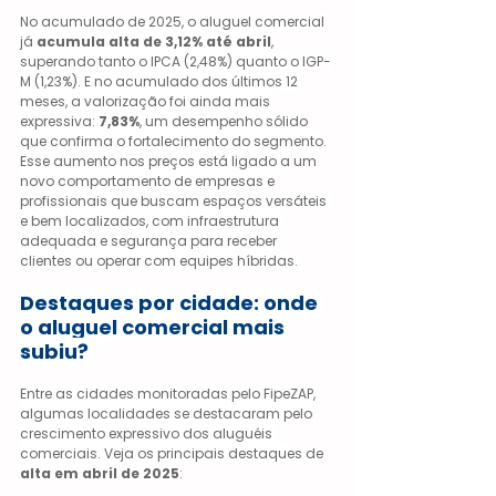
No acumulado de 2025, o aluguel comercial 
já 
acumula alta de 3,12% até abril
, 
superando tanto o IPCA (2,48%) quanto o IGP-
M (1,23%). E no acumulado dos últimos 12 
meses, a valorização foi ainda mais 
expressiva: 
7,83%
, um desempenho sólido 
que confirma o fortalecimento do segmento.
Esse aumento nos preços está ligado a um 
novo comportamento de empresas e 
profissionais que buscam espaços versáteis 
e bem localizados, com infraestrutura 
adequada e segurança para receber 
clientes ou operar com equipes híbridas.
Destaques por cidade: onde 
o aluguel comercial mais 
subiu?
Entre as cidades monitoradas pelo FipeZAP, 
algumas localidades se destacaram pelo 
crescimento expressivo dos aluguéis 
comerciais. Veja os principais destaques de 
alta em abril de 2025
: